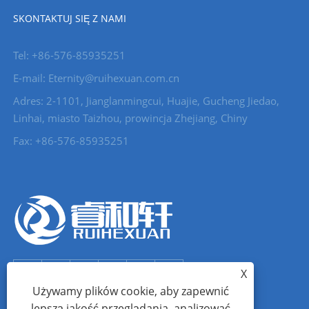
SKONTAKTUJ SIĘ Z NAMI
Tel: +86-576-85935251
E-mail: Eternity@ruihexuan.com.cn
Adres: 2-1101, Jianglanmingcui, Huajie, Gucheng Jiedao,
Linhai, miasto Taizhou, prowincja Zhejiang, Chiny
Fax: +86-576-85935251
X
Używamy plików cookie, aby zapewnić
lepszą jakość przeglądania, analizować