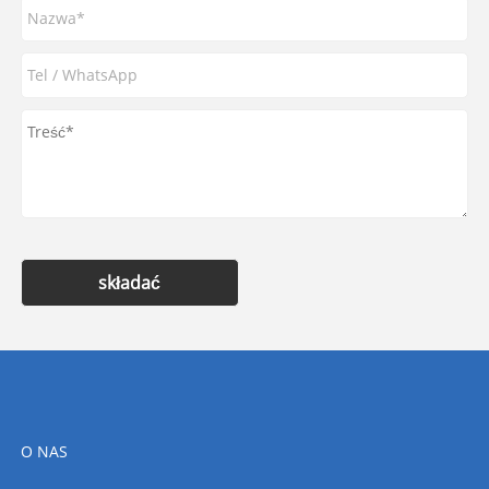
składać
O NAS