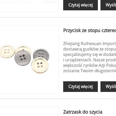
Czytaj więcej
Wyśli
Przycisk ze stopu czter
Zhejiang Ruihexuan Import
dostawcą guzików ze stopu 
specjalizujemy się w doda
i urządzeniach. Nasze pro
większość rynków Azji Poł
zostanie Twoim długoterm
Czytaj więcej
Wyśli
Zatrzask do szycia