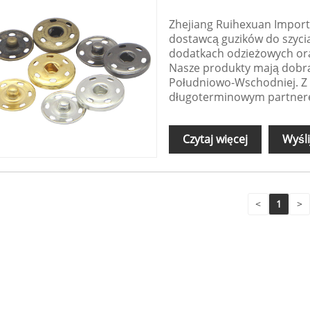
Zhejiang Ruihexuan Import
dostawcą guzików do szycia
dodatkach odzieżowych ora
Nasze produkty mają dobrą
Południowo-Wschodniej. Z 
długoterminowym partner
Czytaj więcej
Wyśli
<
1
>