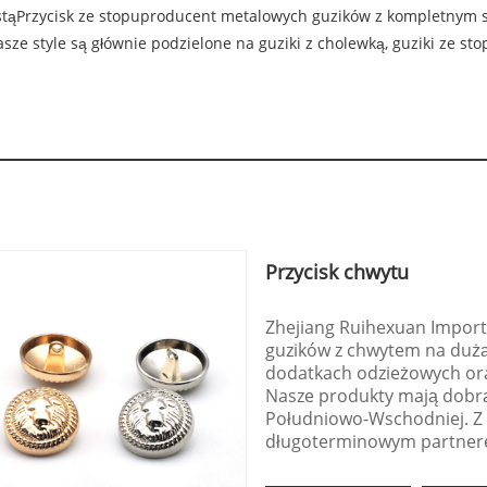
stą
Przycisk ze stopu
producent metalowych guzików z kompletnym s
e style są głównie podzielone na guziki z cholewką, guziki ze stop
Przycisk chwytu
Zhejiang Ruihexuan Import 
guzików z chwytem na dużą 
dodatkach odzieżowych ora
Nasze produkty mają dobrą
Południowo-Wschodniej. Z 
długoterminowym partner