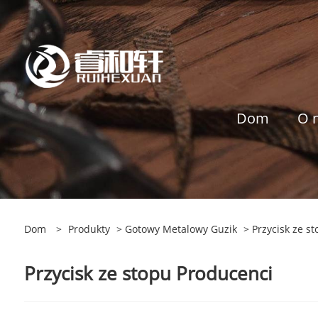
Dom
O 
Dom
>
Produkty
>
Gotowy Metalowy Guzik
> Przycisk ze s
Przycisk ze stopu Producenci