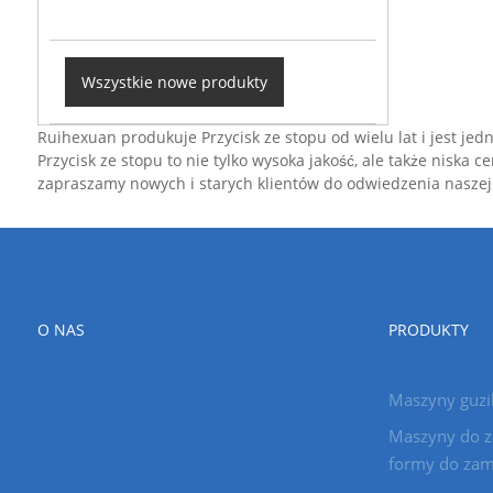
Wszystkie nowe produkty
Ruihexuan produkuje Przycisk ze stopu od wielu lat i jest je
Przycisk ze stopu to nie tylko wysoka jakość, ale także niska
zapraszamy nowych i starych klientów do odwiedzenia naszej fa
O NAS
PRODUKTY
Maszyny guzi
Maszyny do z
formy do zam