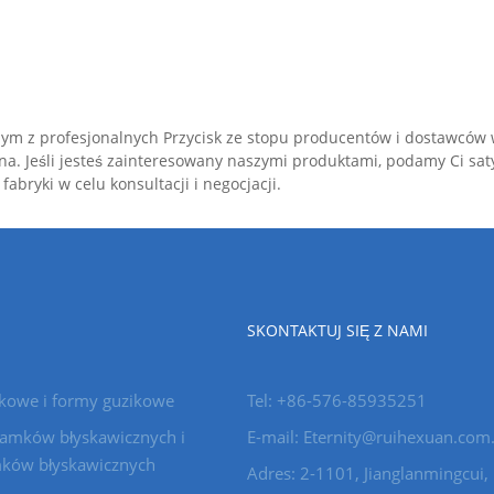
dnym z profesjonalnych Przycisk ze stopu producentów i dostawców 
 cena. Jeśli jesteś zainteresowany naszymi produktami, podamy Ci s
bryki w celu konsultacji i negocjacji.
SKONTAKTUJ SIĘ Z NAMI
kowe i formy guzikowe
Tel: +86-576-85935251
amków błyskawicznych i
E-mail: Eternity@ruihexuan.com
ków błyskawicznych
Adres: 2-1101, Jianglanmingcui,