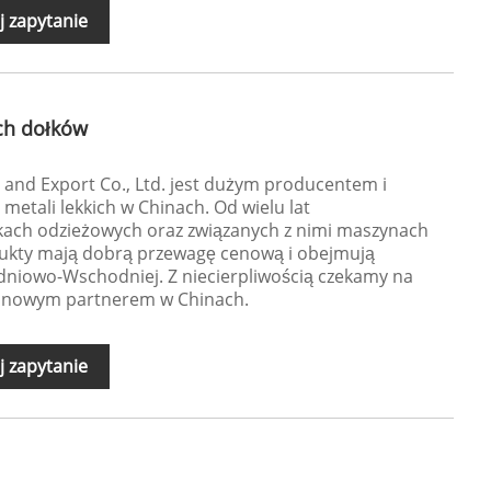
j zapytanie
ech dołków
 and Export Co., Ltd. jest dużym producentem i
metali lekkich w Chinach. Od wielu lat
tkach odzieżowych oraz związanych z nimi maszynach
dukty mają dobrą przewagę cenową i obejmują
udniowo-Wschodniej. Z niecierpliwością czekamy na
inowym partnerem w Chinach.
j zapytanie