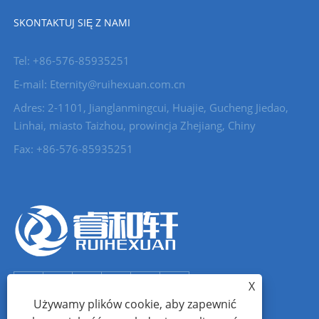
SKONTAKTUJ SIĘ Z NAMI
Tel: +86-576-85935251
E-mail: Eternity@ruihexuan.com.cn
Adres: 2-1101, Jianglanmingcui, Huajie, Gucheng Jiedao,
Linhai, miasto Taizhou, prowincja Zhejiang, Chiny
Fax: +86-576-85935251
X
Używamy plików cookie, aby zapewnić