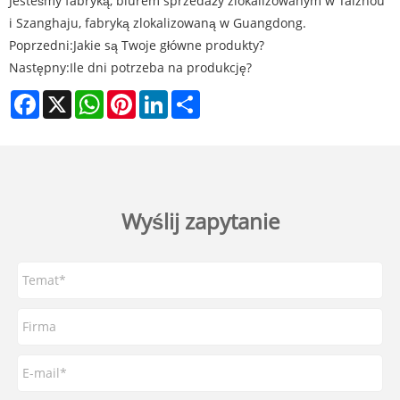
Jesteśmy fabryką, biurem sprzedaży zlokalizowanym w Taizhou
i Szanghaju, fabryką zlokalizowaną w Guangdong.
Poprzedni:
Jakie są Twoje główne produkty?
Następny:
Ile dni potrzeba na produkcję?
Facebook
X
WhatsApp
Pinterest
LinkedIn
Share
Wyślij zapytanie