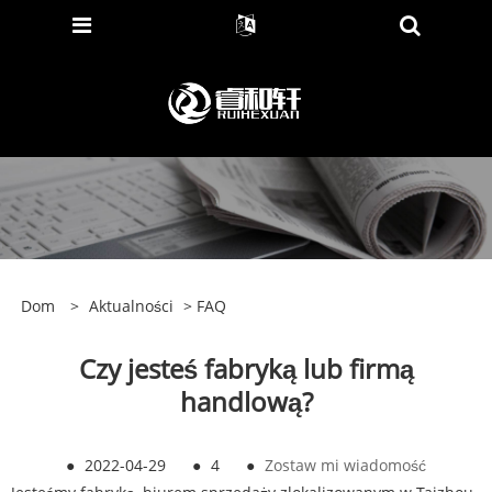
Dom
>
Aktualności
>
FAQ
Czy jesteś fabryką lub firmą
handlową?
●
2022-04-29
●
4
●
Zostaw mi wiadomość