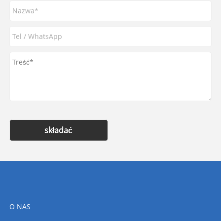
składać
O NAS