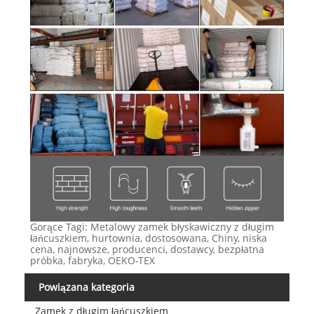
Gorące Tagi: Metalowy zamek błyskawiczny z długim
łańcuszkiem, hurtownia, dostosowana, Chiny, niska
cena, najnowsze, producenci, dostawcy, bezpłatna
próbka, fabryka, OEKO-TEX
Powiązana kategoria
Zamek z długim łańcuszkiem