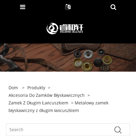
Dom
>
Produkty
>
Akcesoria Do Zamków Błyskawicznych
>
Zamek Z Długim Łańcuszkiem
> Metalowy zamek
błyskawiczny z długim łańcuszkiem