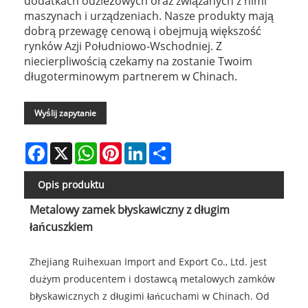
dodatkach odzieżowych oraz związanych z nimi
maszynach i urządzeniach. Nasze produkty mają
dobrą przewagę cenową i obejmują większość
rynków Azji Południowo-Wschodniej. Z
niecierpliwością czekamy na zostanie Twoim
długoterminowym partnerem w Chinach.
Wyślij zapytanie
Facebook
X
WhatsApp
Pinterest
LinkedIn
Share
Opis produktu
Metalowy zamek błyskawiczny z długim
łańcuszkiem
Zhejiang Ruihexuan Import and Export Co., Ltd. jest
dużym producentem i dostawcą metalowych zamków
błyskawicznych z długimi łańcuchami w Chinach. Od