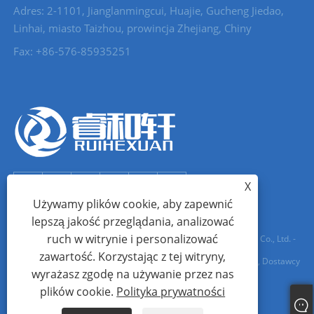
Adres: 2-1101, Jianglanmingcui, Huajie, Gucheng Jiedao,
Linhai, miasto Taizhou, prowincja Zhejiang, Chiny
Fax: +86-576-85935251
X
Używamy plików cookie, aby zapewnić
lepszą jakość przeglądania, analizować
ruch w witrynie i personalizować
Prawa autorskie © 2022 Zhejiang Ruihexuan Import and Export Co., Ltd. -
zawartość. Korzystając z tej witryny,
Metalowe guziki, Producenci suwaków zamków błyskawicznych, Dostawcy
wyrażasz zgodę na używanie przez nas
metalowych oczek - Wszelkie prawa zastrzeżone
plików cookie.
Polityka prywatności