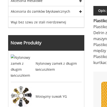
Akcesoria metalowe
Opis
Akcesoria do zamków błyskawicznych
Plastik
Wąż bez szwu ze stali nierdzewnej
Plastik
Delrin 
maszynę
Nowe Produkty
Plasti
między 
Plastik
kurtkac
Nylonowy zamek z długim
łańcuszkiem
Mosiężny suwak YG