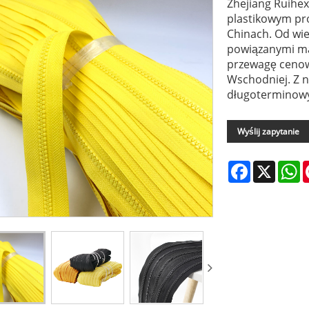
Zhejiang Ruihex
plastikowym pr
Chinach. Od wie
powiązanymi ma
przewagę cenow
Wschodniej. Z n
długoterminow
Wyślij zapytanie
Facebook
X
W