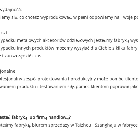
wydajność:
iemy się, co chcesz wyprodukować, w pełni odpowiemy na Twoje po
oszt:
zypadku metalowych akcesoriów odzieżowych jesteśmy fabryką wyso
ypadku innych produktów możemy wysyłać dla Ciebie z kilku fabryk 
i zaoszczędzić czas.
sjonalne
fesjonalny zespół projektowania i produkcyjny może pomóc klient
waniem produktu i testowaniem siły, pomóc klientom poprawić jakoś
jesteś fabryką lub firmą handlową?
esteśmy fabryką, biurem sprzedaży w Taizhou i Szanghaju w fabry