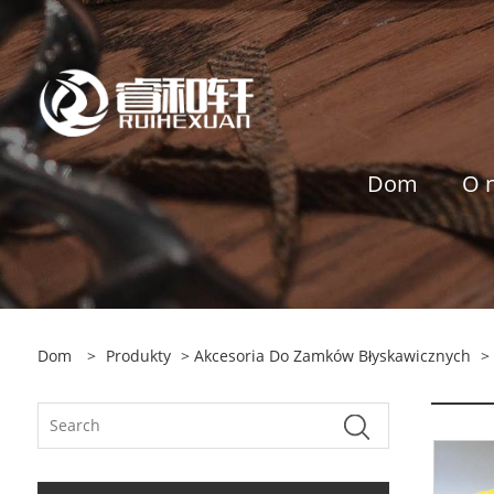
Dom
O 
Dom
>
Produkty
>
Akcesoria Do Zamków Błyskawicznych
>