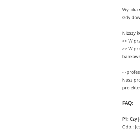
Wysoka 
Gdy dow
Niższy k
>> W pr
>> W prz
bankowe 
- -profe
Nasz pro
projekto
FAQ:
P1: Czy 
Odp.: J