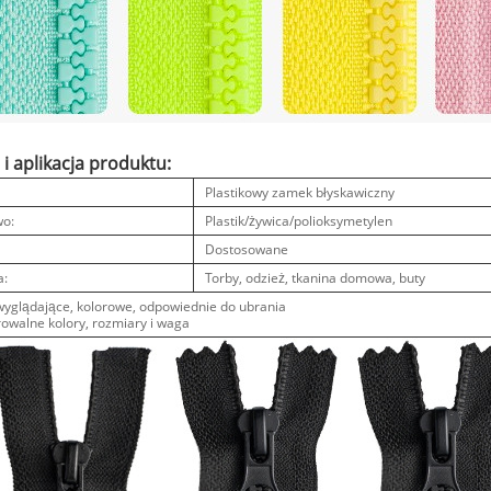
 i aplikacja produktu:
:
Plastikowy zamek błyskawiczny
o:
Plastik/żywica/polioksymetylen
Dostosowane
a:
Torby, odzież, tkanina domowa, buty
wyglądające, kolorowe, odpowiednie do ubrania
rowalne kolory, rozmiary i waga