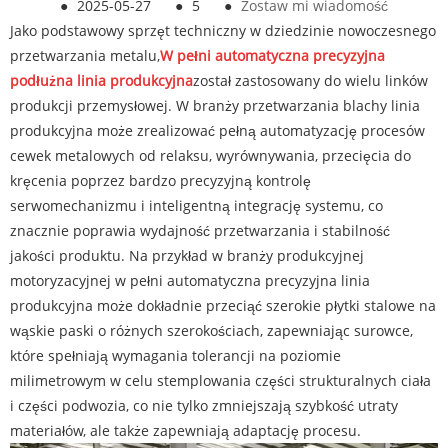
●
2025-05-27
●
5
●
Zostaw mi wiadomość
Jako podstawowy sprzęt techniczny w dziedzinie nowoczesnego
przetwarzania metalu,
W pełni automatyczna precyzyjna
podłużna linia produkcyjna
został zastosowany do wielu linków
produkcji przemysłowej. W branży przetwarzania blachy linia
produkcyjna może zrealizować pełną automatyzację procesów
cewek metalowych od relaksu, wyrównywania, przecięcia do
kręcenia poprzez bardzo precyzyjną kontrolę
serwomechanizmu i inteligentną integrację systemu, co
znacznie poprawia wydajność przetwarzania i stabilność
jakości produktu. Na przykład w branży produkcyjnej
motoryzacyjnej w pełni automatyczna precyzyjna linia
produkcyjna może dokładnie przeciąć szerokie płytki stalowe na
wąskie paski o różnych szerokościach, zapewniając surowce,
które spełniają wymagania tolerancji na poziomie
milimetrowym w celu stemplowania części strukturalnych ciała
i części podwozia, co nie tylko zmniejszają szybkość utraty
materiałów, ale także zapewniają adaptację procesu.