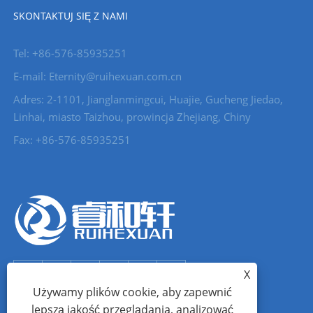
SKONTAKTUJ SIĘ Z NAMI
Tel: +86-576-85935251
E-mail: Eternity@ruihexuan.com.cn
Adres: 2-1101, Jianglanmingcui, Huajie, Gucheng Jiedao,
Linhai, miasto Taizhou, prowincja Zhejiang, Chiny
Fax: +86-576-85935251
X
Używamy plików cookie, aby zapewnić
lepszą jakość przeglądania, analizować