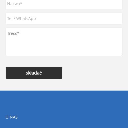
składać
O NAS